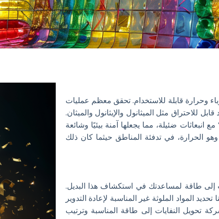
يحول النفايات إلى كهرباء وحرارة قابلة للاستخدام. تحقق معظم عمليات
ابل للاحتراق مثل الميثانول والإيثانول والميثان.
 للمحارق الحديثة تقليل حجم النفايات بأكثر من 95% مع انبعاثات ضئيلة، مما يجعلها آمنة بيئيًا وشائعة
 وهو الحرارة، في تدفئة المناطق حيثما كان ذلك
 إلى طاقة لمساعدتك في استكشاف هذا البديل.
 تحديد المواد الملوثة غير المناسبة لإعادة التدوير
ركة تحويل النفايات إلى طاقة المناسبة وترتيب