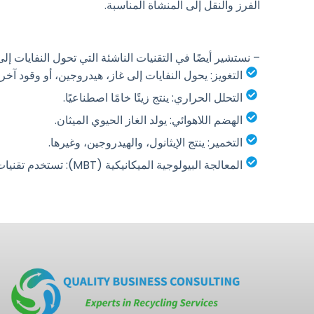
الفرز والنقل إلى المنشأة المناسبة.
– نستشير أيضًا في التقنيات الناشئة التي تحول النفايات إ
التغويز: يحول النفايات إلى غاز، هيدروجين، أو وقود آخر.
التحلل الحراري: ينتج زيتًا خامًا اصطناعيًا.
الهضم اللاهوائي: يولد الغاز الحيوي الميثان.
التخمير: ينتج الإيثانول، والهيدروجين، وغيرها.
المعالجة البيولوجية الميكانيكية (MBT): تستخدم تقنيات جديدة لإنشاء وقود من النفايات.